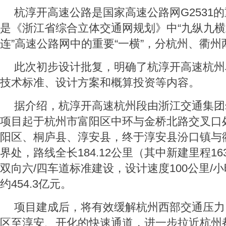
杭淳开高速公路是国家高速公路网G2531
是《浙江省综合立体交通网规划》中“九纵九
连”高速公路网中的重要“一横”，分杭州、衢州
此次初步设计批复，明确了杭淳开高速杭州
技术标准、设计方案和概算投资等内容。
据介绍，杭淳开高速杭州段由浙江交通集团
项目起于杭州市富阳区中环与金桥北路交叉口
阳区、桐庐县、淳安县，终于淳安县汾口镇与
界处，路线全长184.12公里（其中新建里程16
双向六/四车道标准建设，设计速度100公里/
约454.3亿元。
项目建成后，将有效缓解杭州西部交通压力
区至淳安、开化的快速通道，进一步拉近杭州