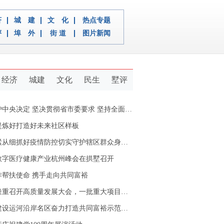
济
城 建
文 化
热点专题
评
埠 外
街 道
图片新闻
经济
城建
文化
民生
墅评
定 坚决贯彻省市委要求 坚持全面从严治党推动新拱墅经济社会又好又快发展
提炼好打造好未来社区样板
从细抓好疫情防控切实守护辖区群众身体健康
数字医疗健康产业杭州峰会在拱墅召开
作帮扶使命 携手走向共同富裕
重召开高质量发展大会，一批重大项目开工签约
设运河沿岸名区奋力打造共同富裕示范区拱墅样本