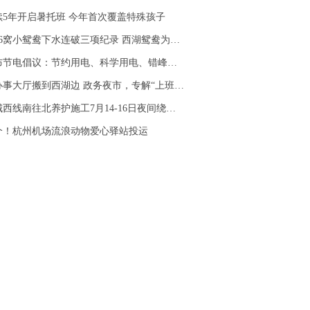
续5年开启暑托班 今年首次覆盖特殊孩子
窝小鸳鸯下水连破三项纪录 西湖鸳鸯为何不惧人、不避人
节电倡议：节约用电、科学用电、错峰用电
事大厅搬到西湖边 政务夜市，专解“上班没空办”的愁
线南往北养护施工7月14-16日夜间绕行攻略发布
个！杭州机场流浪动物爱心驿站投运