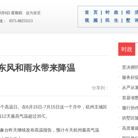
首 页
时 政
经 
年8月6日 星期四
设为首页
视 频
民 生
墅 
 0571-88255213
时政
 东风和雨水带来降温
·
坚决拥护中央决
·
服务好
·
从严从紧
分享到：
·
首届省
·
个高温日。在6月15日-7月15日这一个月中，杭州主城区
履行协
续12天最高气温超过35℃。
·
拱墅区隆
·
高质量建
象台昨天继续发布高温报告，预计今天杭州最高气温
·