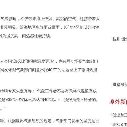
东气流影响，不仅带来海上低温、高湿的空气，还携带着大
非常明显。沿海地区多阵雨或雷雨，其他地区则以分散性
但因为湿度高，闷热感还会持续。
人会问“怎么比预报的温度更热”，也有网友怀疑气象部门
“网友怀疑气象部门刻意不报40℃”的话题登上了微博热搜
拱墅最
特聘专家朱定真称：“气象工作者不会有意将气温报高或
预报38℃但实际气温达到40℃以上，预报员是不得分的。
埠外新
。”
·
创业梦工厂面
释。根据世界气象组织的规定，气象部门发布的温度是百
·
38℃又