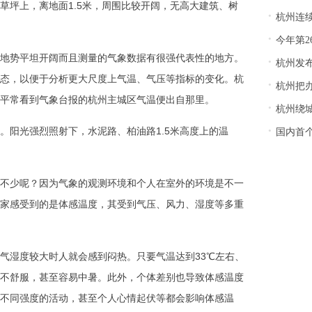
草坪上，离地面1.5米，周围比较开阔，无高大建筑、树
·
杭州连
·
今年第26
地势平坦开阔而且测量的气象数据有很强代表性的地方。
·
杭州发布
态，以便于分析更大尺度上气温、气压等指标的变化。杭
·
杭州把办
平常看到气象台报的杭州主城区气温便出自那里。
·
杭州绕城西
·
。阳光强烈照射下，水泥路、柏油路1.5米高度上的温
国内首
。
不少呢？因为气象的观测环境和个人在室外的环境是不一
家感受到的是体感温度，其受到气压、风力、湿度等多重
气湿度较大时人就会感到闷热。只要气温达到33℃左右、
、不舒服，甚至容易中暑。此外，个体差别也导致体感温度
不同强度的活动，甚至个人心情起伏等都会影响体感温