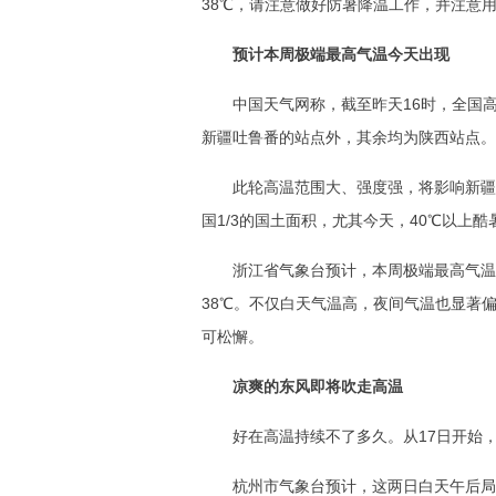
38℃，请注意做好防暑降温工作，并注意
预计本周极端最高气温今天出现
中国天气网称，截至昨天16时，全国
新疆吐鲁番的站点外，其余均为陕西站点。
此轮高温范围大、强度强，将影响新疆
国1/3的国土面积，尤其今天，40℃以上
浙江省气象台预计，本周极端最高气温
38℃。不仅白天气温高，夜间气温也显著偏
可松懈。
凉爽的东风即将吹走高温
好在高温持续不了多久。从17日开始
杭州市气象台预计，这两日白天午后局