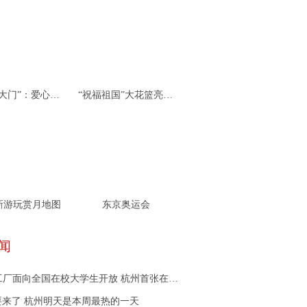
杭州“北大门”：爱心接力 携手同行
“祝福祖国”大花篮亮相天安门广场
新游玩赏月地图
东京奥运会
闻
向全国在校大学生开放 杭州首张在校大学生“零门槛创业通行证”颁发
要来了 杭州明天是本周最热的一天