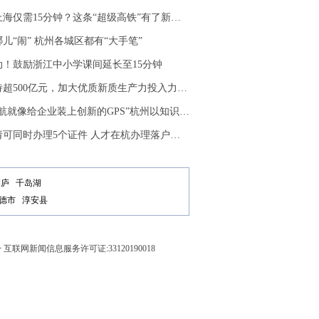
海仅需15分钟？这条“超级高铁”有了新动向
儿“闹” 杭州各城区都有“大手笔”
动！鼓励浙江中小学课间延长至15分钟
00亿元，加大优质新质生产力投入力度 杭州迭代升级“8+4”经济政策
像给企业装上创新的GPS”杭州以知识产权“先手棋”布局未来产业
同时办理5个证件 人才在杭办理落户、居住更便利了
桐庐
千岛湖
德市
淳安县
号
互联网新闻信息服务许可证:33120190018