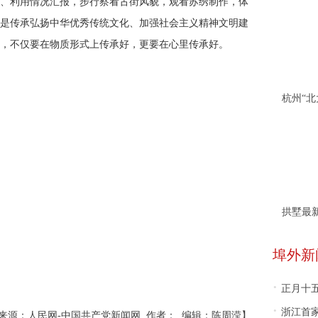
、利用情况汇报，步行察看古街风貌，观看苏绣制作，体
是传承弘扬中华优秀传统文化、加强社会主义精神文明建
，不仅要在物质形式上传承好，更要在心里传承好。
拱墅最
埠外新
·
正月十
·
浙江首
来源：人民网-中国共产党新闻网 作者： 编辑：陈周滢】