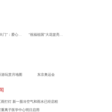
杭州“北大门”：爱心接力 携手同行
“祝福祖国”大花篮亮相天安门广场
新游玩赏月地图
东京奥运会
闻
五雨打灯 新一股冷空气和雨水已经启程
家重离子医学中心明日启用