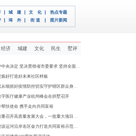
济
城 建
文 化
热点专题
评
埠 外
街 道
图片新闻
经济
城建
文化
民生
墅评
定 坚决贯彻省市委要求 坚持全面从严治党推动新拱墅经济社会又好又快发展
提炼好打造好未来社区样板
从细抓好疫情防控切实守护辖区群众身体健康
数字医疗健康产业杭州峰会在拱墅召开
作帮扶使命 携手走向共同富裕
重召开高质量发展大会，一批重大项目开工签约
设运河沿岸名区奋力打造共同富裕示范区拱墅样本