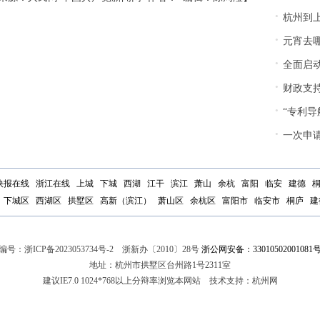
·
杭州到上
·
元宵去哪
·
全面启
·
财政支持超5
·
“专利导航就
·
一次申请可
快报在线
浙江在线
上城
下城
西湖
江干
滨江
萧山
余杭
富阳
临安
建德
下城区
西湖区
拱墅区
高新（滨江）
萧山区
余杭区
富阳市
临安市
桐庐
建
编号：
浙ICP备2023053734号-2
浙新办〔2010〕28号
浙公网安备：33010502001081
地址：杭州市拱墅区台州路1号2311室
建议IE7.0 1024*768以上分辩率浏览本网站 技术支持：杭州网