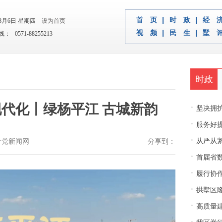
首 页
时 政
经 
年8月6日 星期四
设为首页
视 频
民 生
墅 
 0571-88255213
时政
现代化丨绿杨平江 古城新韵
·
坚决拥护中央决
·
服务好
·
从严从紧
国共产党新闻网
分享到：
·
首届省
·
履行协
·
拱墅区隆
·
高质量建
·