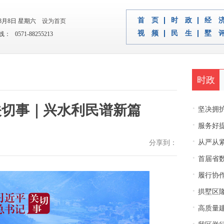
首 页
时 政
经 
年8月8日 星期六
设为首页
视 频
民 生
墅 
 0571-88255213
时政
关切事｜兴水利民谱新篇
·
坚决拥护中央决
·
服务好
·
从严从紧
分享到：
·
首届省
·
履行协
·
拱墅区隆
·
高质量建
·