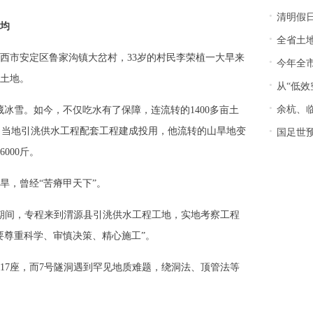
·
清明假日
均
·
全省土地
定西市安定区鲁家沟镇大岔村，33岁的村民李荣植一大早来
·
今年全
土地。
·
从“低效空
·
余杭、
冰雪。如今，不仅吃水有了保障，连流转的1400多亩土
·
4年，当地引洮供水工程配套工程建成投用，他流转的山旱地变
国足世
000斤。
旱，曾经“苦瘠甲天下”。
察期间，专程来到渭源县引洮供水工程工地，实地考察工程
要尊重科学、审慎决策、精心施工”。
17座，而7号隧洞遇到罕见地质难题，绕洞法、顶管法等