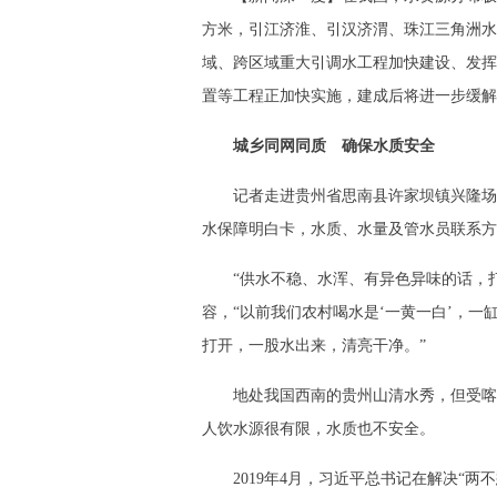
方米，引江济淮、引汉济渭、珠江三角洲水
域、跨区域重大引调水工程加快建设、发挥
置等工程正加快实施，建成后将进一步缓解
城乡同网同质 确保水质安全
记者走进贵州省思南县许家坝镇兴隆场
水保障明白卡，水质、水量及管水员联系方
“供水不稳、水浑、有异色异味的话，
容，“以前我们农村喝水是‘一黄一白’，一
打开，一股水出来，清亮干净。”
地处我国西南的贵州山清水秀，但受喀
人饮水源很有限，水质也不安全。
2019年4月，习近平总书记在解决“