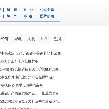
济
城 建
文 化
热点专题
评
埠 外
街 道
图片新闻
经济
城建
文化
民生
墅评
定 坚决贯彻省市委要求 坚持全面从严治党推动新拱墅经济社会又好又快发展
提炼好打造好未来社区样板
从细抓好疫情防控切实守护辖区群众身体健康
数字医疗健康产业杭州峰会在拱墅召开
作帮扶使命 携手走向共同富裕
重召开高质量发展大会，一批重大项目开工签约
设运河沿岸名区奋力打造共同富裕示范区拱墅样本