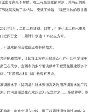
部派出专家给予帮助。在工程最艰难的时刻，总书记的关
7号隧洞实施了冻结法，突破了难题。”现已退休的原甘肃
；2021年9月，二期工程建成。目前，引洮供水工程已惠及
人口近四分之一，累计引水达11.15亿立方米。
，引洮水的综合效益正在持续放大。
求加强维护和管理，让这项工程在沿线群众生产生活中发挥更
肃已在天水、定西市的多个引洮供水工程受益区建设多个
益。”甘肃省水利厅副厅长曾有孝说。
准调度水平；陇西县引洮水资源高效利用及调蓄水池工程
累计向河道输送生态水超过3.7亿立方米……多措并举、多
不均衡。南水北调东中线一期工程累计调水超过788亿立