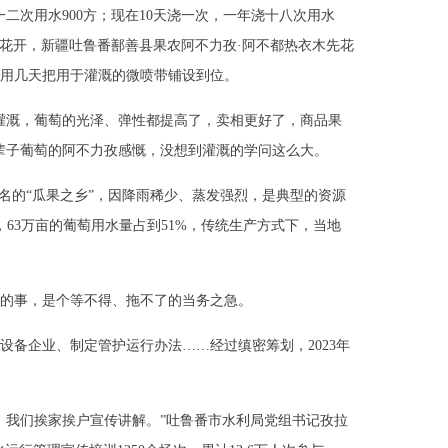
一二次用水900方；现在10天浇一次，一年浇十八次用水
春暖花开，新疆吐鲁番鄯善县果农阿不力孜·阿不都热衣木先花
用几天把用于灌溉的微喷带铺设到位。
灌溉，葡萄的光泽、弹性都提高了，卖相更好了，商品果
辈子葡萄的阿不力孜感慨，没想到灌溉的学问这么大。
著名的“瓜果之乡”，因降雨稀少、蒸发强烈，是典型的资源
，63万亩的葡萄用水量占到51%，传统生产方式下，当地
的事，是个等不得、拖不了的当务之急。
设备企业、制定管护运行办法……经过缜密筹划，2023年
，我们挨家挨户宣传讲解。”吐鲁番市水利局党组书记孜拉