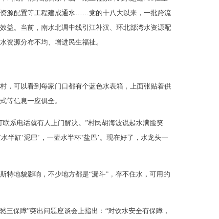
资源配置等工程建成通水……党的十八大以来，一批跨流
效益。当前，南水北调中线引江补汉、环北部湾水资源配
水资源分布不均、增进民生福祉。
村，可以看到每家门口都有个蓝色水表箱，上面张贴着供
式等信息一应俱全。
打联系电话就有人上门解决。”村民胡海波说起水满脸笑
缸水半缸‘泥巴’，一壶水半杯‘盐巴’。现在好了，水龙头一
斯特地貌影响，不少地方都是“漏斗”，存不住水，可用的
两不愁三保障”突出问题座谈会上指出：“对饮水安全有保障，