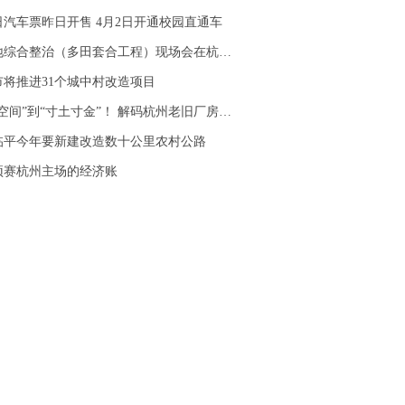
汽车票昨日开售 4月2日开通校园直通车
综合整治（多田套合工程）现场会在杭召开
市将推进31个城中村改造项目
间”到“寸土寸金”！ 解码杭州老旧厂房焕活的“更新路径”
临平今年要新建改造数十公里农村公路
预赛杭州主场的经济账