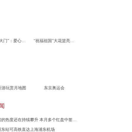
杭州“北大门”：爱心接力 携手同行
“祝福祖国”大花篮亮相天安门广场
新游玩赏月地图
东京奥运会
闻
的热度还在持续攀升 本月多个红盘中签率接近10%
州东站可高铁直达上海浦东机场