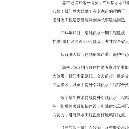
“总书记得知这一情况，立即指示水利
心给了我们莫大鼓励！在专家组的帮助下，
省引洮工程建设管理局副局长李建雄回忆。
2014年12月，引洮供水一期工程建成
甘肃5市14区县近600万群众，占甘肃全省
从解决人饮问题到保障产业、保护生态
“总书记2024年9月在甘肃考察时要
大效用。我们牢记嘱托，奋力前行。目前甘
中型灌区，以全面提升引洮供水工程综合效
数字孪生技术持续提升引洮供水工程精
等一批后续项目加快建设；引洮供水工程已
方发力，引洮供水工程正更好地惠泽陇原。
【新闻深一度】在我国，水资源分布极