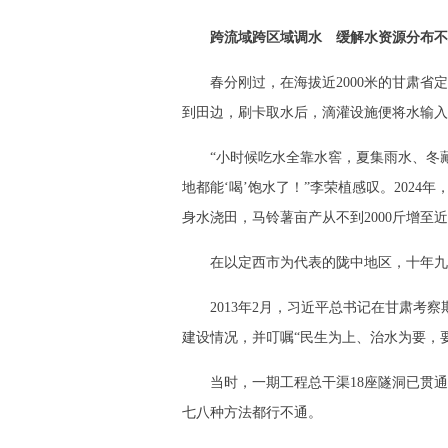
跨流域跨区域调水 缓解水资源分布不
春分刚过，在海拔近2000米的甘肃省
到田边，刷卡取水后，滴灌设施便将水输入
“小时候吃水全靠水窖，夏集雨水、冬藏
地都能‘喝’饱水了！”李荣植感叹。202
身水浇田，马铃薯亩产从不到2000斤增至近6
在以定西市为代表的陇中地区，十年九
2013年2月，习近平总书记在甘肃考
建设情况，并叮嘱“民生为上、治水为要，
当时，一期工程总干渠18座隧洞已贯通
七八种方法都行不通。