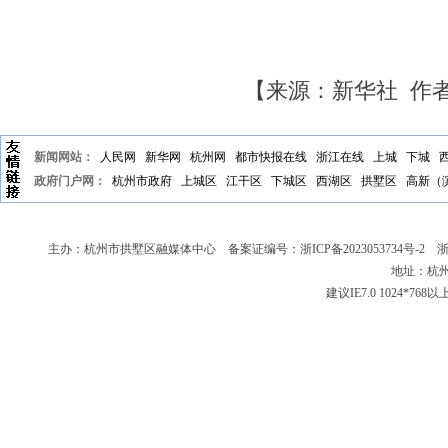
【来源：新华社 作
新闻网站：
人民网
新华网
杭州网
都市快报在线
浙江在线
上城
下城
政府门户网：
杭州市政府
上城区
江干区
下城区
西湖区
拱墅区
高新（
主办：杭州市拱墅区融媒体中心 备案证编号：
浙ICP备2023053734号-2
浙新
地址：杭州
建议IE7.0 1024*