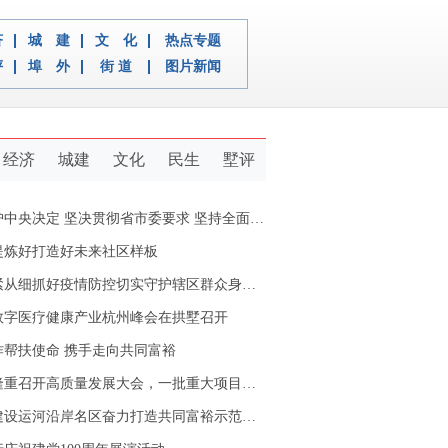
济
城 建
文 化
热点专题
评
埠 外
街 道
图片新闻
经济
城建
文化
民生
墅评
定 坚决贯彻省市委要求 坚持全面从严治党推动新拱墅经济社会又好又快发展
提炼好打造好未来社区样板
从细抓好疫情防控切实守护辖区群众身体健康
数字医疗健康产业杭州峰会在拱墅召开
作帮扶使命 携手走向共同富裕
重召开高质量发展大会，一批重大项目开工签约
设运河沿岸名区奋力打造共同富裕示范区拱墅样本