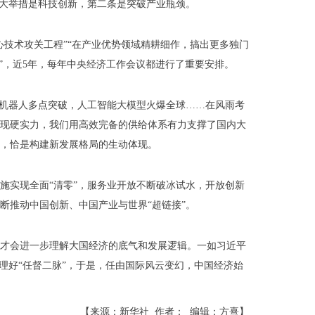
重大举措是科技创新，第二条是突破产业瓶颈。
心技术攻关工程”“在产业优势领域精耕细作，搞出更多独门
展”，近5年，每年中央经济工作会议都进行了重要安排。
形机器人多点突破，人工智能大模型火爆全球……在风雨考
现硬实力，我们用高效完备的供给体系有力支撑了国内大
，恰是构建新发展格局的生动体现。
施实现全面“清零”，服务业开放不断破冰试水，开放创新
断推动中国创新、中国产业与世界“超链接”。
才会进一步理解大国经济的底气和发展逻辑。一如习近平
调理好“任督二脉”，于是，任由国际风云变幻，中国经济始
【来源：新华社 作者： 编辑：方熹】