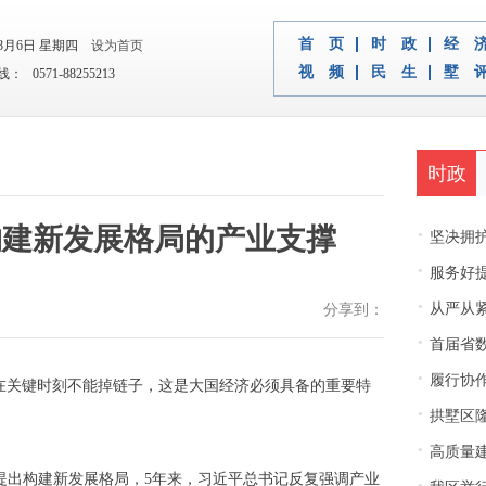
首 页
时 政
经 
年8月6日 星期四
设为首页
视 频
民 生
墅 
 0571-88255213
时政
构建新发展格局的产业支撑
·
坚决拥护中央决
·
服务好
·
从严从紧
分享到：
·
首届省
·
履行协
在关键时刻不能掉链子，这是大国经济必须具备的重要特
·
拱墅区隆
·
高质量建
上提出构建新发展格局，5年来，习近平总书记反复强调产业
·