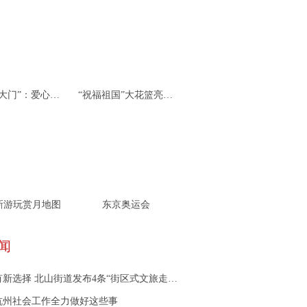
杭州“北大门”：爱心接力 携手同行
“祝福祖国”大花篮亮相天安门广场
新游玩赏月地图
东京奥运会
闻
新选择 北山街道发布4条“街区式文旅走读路线”
年杭州社会工作全力做好这些事