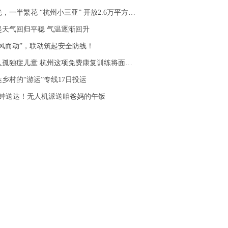
，一半繁花 “杭州小三亚” 开放2.6万平方米广场
起天气回归平稳 气温逐渐回升
闻风而动”，联动筑起安全防线！
孤独症儿童 杭州这项免费康复训练将面向更多孩子
乡村的“游运”专线17日投运
分钟送达！无人机派送咱爸妈的午饭