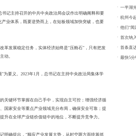
·
一半湖光
，总书记主持召开的中共中央政治局会议作出明确阐释和要
·
杭州今
化产业体系，既要逆势而上，在短板领域加快突破，也要
·
他们“
·
首次纳入
·
首条直达
改革发展稳定任务，实体经济始终是“压舱石”，只有把发
·
主动。
最快5
”为要义。2023年1月，总书记在主持中央政治局集体学
的关键环节掌握在自己手中，实现自主可控；增强经济循
、国家安全等重点产业领域充分布局，确保安全可靠；提
提升在全球产业链价值链中的地位，不断提升竞争力。
记明确提出，“顺应产业发展大势，从时空两方面统筹抓