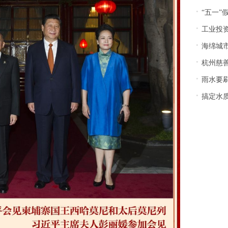
·
“五一”假期火
·
工业投资
·
海绵城市省
·
杭州慈善
·
雨水要刷
·
搞定水质