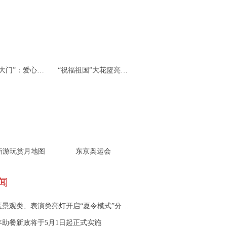
杭州“北大门”：爱心接力 携手同行
“祝福祖国”大花篮亮相天安门广场
新游玩赏月地图
东京奥运会
闻
观类、表演类亮灯开启“夏令模式”分别是哪些时间段？
年助餐新政将于5月1日起正式实施