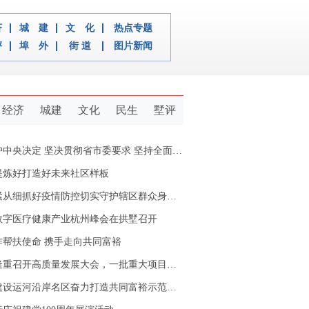
济
城 建
文 化
热点专题
评
埠 外
街 道
图片新闻
经济
城建
文化
民生
墅评
定 坚决贯彻省市委要求 坚持全面从严治党推动新拱墅经济社会又好又快发展
提炼好打造好未来社区样板
从细抓好疫情防控切实守护辖区群众身体健康
数字医疗健康产业杭州峰会在拱墅召开
作帮扶使命 携手走向共同富裕
重召开高质量发展大会，一批重大项目开工签约
设运河沿岸名区奋力打造共同富裕示范区拱墅样本