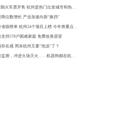
车票开售 杭州是热门出发城市和热门到达城市 没买到票记得马上去候补
两位数增长 产业加速向新“换挡”
级榜单 杭州24个项目上榜 今年将重点推进106个项目
支持578户困难家庭 免费改善居室
存在感 周末杭州又要“泡汤”了？
监测，冲进火场灭火……机器狗都在杭州忙什么？