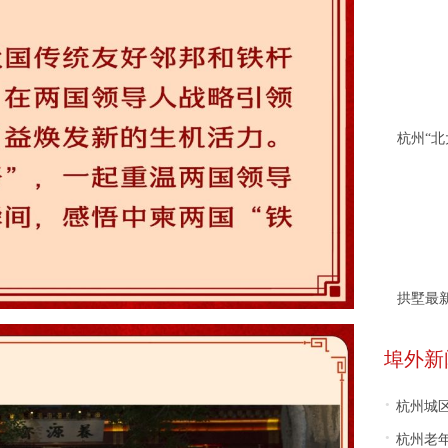
拱墅最
埠外新
·
杭州城区景
·
杭州老