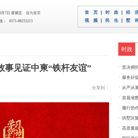
首 页
时 政
经 
年8月7日 星期五
设为首页
视 频
民 生
墅 
 0571-88255213
时政
故事见证中柬“铁杆友谊”
·
坚决拥护中央决
·
服务好
·
从严从紧
分享到：
·
首届省
·
履行协
·
拱墅区隆
·
高质量建
·