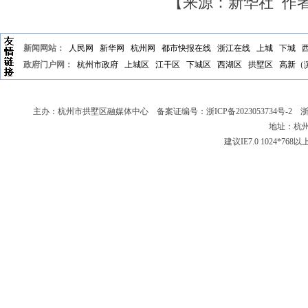
【来源：新华社 作
新闻网站：
人民网
新华网
杭州网
都市快报在线
浙江在线
上城
下城
政府门户网：
杭州市政府
上城区
江干区
下城区
西湖区
拱墅区
高新（
主办：杭州市拱墅区融媒体中心 备案证编号：
浙ICP备2023053734号-2
浙新
地址：杭州
建议IE7.0 1024*