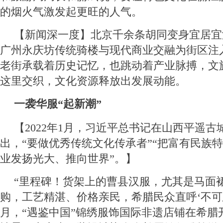
的烟火气激发起更旺的人气。
【新闻深一度】北京千余条胡同变身宜居宜
广州永庆坊传统骑楼与现代商业交融为街区注
老街承载着历史记忆，也跳动着产业脉搏，文
这里交织，文化资源释放出发展动能。
一袭华服“起新潮”
【2022年1月，习近平总书记在山西平遥古
出，“要做优秀传统文化传承者”“把富有民族
业发扬光大、推向世界”。】
“里程碑！货架上的曹县汉服，尤其是马面
购，工艺精湛、价格亲民，希腊民众直呼‘不可思
月，“遇鉴中国”锦绣服饰国际非遗店铺在希腊