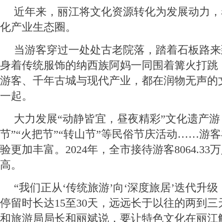
近年来，丽江将文化资源转化为发展动力，
化产业生态圈。
当游客穿过一处处古老院落，踏着石板路来
身着传统服饰的纳西族阿妈一同围着篝火打跳
游客、千年古城与现代产业，都在润物无声的
一起。
大力发展“动静皆宜，昼夜精彩”文化遗产游
节”“火把节”“转山节”等民俗节庆活动……游
验更加丰富。2024年，全市接待游客8064.3
高。
“我们正从‘传统旅游’向‘深度旅居’迭代升
停留时长达15至30天，远远长于以往的两到三
和旅游局局长和丽斌说，要让特色文化在丽江