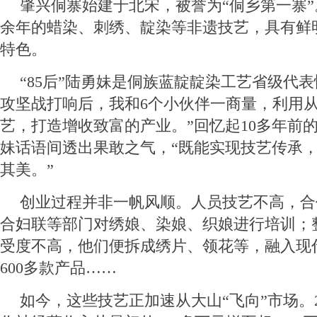
肇兴侗寨始建于北宋，被誉为“侗乡第一寨
余年的蜡染、刺绣、靛染等非遗技艺，具有鲜
特色。
“85后”陆勇妹是侗族蓝靛靛染工艺省级代表
攻坚战打响后，我和6个小伙伴一商量，利用
艺，打造增收致富的产业。”回忆起10多年前
妹话语间透出果敢之气，“既能实现技艺传承
其美。”
创业过程并非一帆风顺。人员技艺不高，合
合妇联等部门对绣娘、染娘、织娘进行培训；
受度不高，他们便拆成绣片、领花等，融入现
600多款产品……
如今，这些技艺正加速从大山“飞向”市场。2