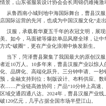
情景，山东省服装设计协会会长周锦仍难掩激
从鲁西南小城到地中海国际舞台，曹县汉服
店国际运营的先河，也成为中国汉服文化“走出
汉服，承载着华夏五千年的衣冠文明，展现
美。如今，马面裙等爆款单品风靡全球，让中
方式“破圈”，更在产业化浪潮中焕发新生。
当下，菏泽曹县聚集了我国最大的原创汉服
者近10万人。10多年来，曹县汉服产业以惊
化、品牌化、高端化跃升。三分钟申请、一秒
预，金融支持到位；制版设计、布料供应、数
衣……产业链高效协同；产品“10分钟上高速、
区域交通四通八达。2024年，曹县汉服产业
破120亿元，几乎占据全国市场半壁江山。