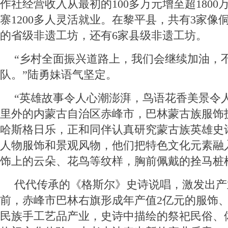
作社经营收入从最初的100多万元增至超1800万
寨1200多人灵活就业。在黎平县，共有3家像
的省级非遗工坊，还有6家县级非遗工坊。
“乡村全面振兴道路上，我们会继续加油，
队。”陆勇妹语气坚定。
“英雄故事令人心潮澎湃，鸟语花香美景令
里外的内蒙古自治区赤峰市，巴林蒙古族服饰
哈斯格日乐，正和同伴认真研究蒙古族英雄史
人物服饰和景观风物，他们把特色文化元素融
饰上的云朵、花鸟等纹样，胸前佩戴的拴马桩
代代传承的《格斯尔》史诗说唱，激发出产
前，赤峰市巴林右旗形成年产值2亿元的服饰
民族手工艺品产业，史诗中描绘的祭祀民俗、