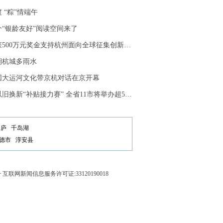
 “粽”情端午
“银龄友好”阅读空间来了
500万元奖金支持杭州面向全球征集创新创业项目
期杭城多雨水
中国大运河文化带京杭对话在京开幕
换新“补贴接力赛” 全省11市将举办超500场系列活动
桐庐
千岛湖
德市
淳安县
号
互联网新闻信息服务许可证:33120190018