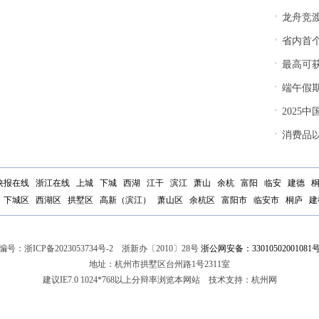
·
龙舟竞渡
·
省内首个
·
最高可获
·
端午假
·
2025
·
消费品以旧
快报在线
浙江在线
上城
下城
西湖
江干
滨江
萧山
余杭
富阳
临安
建德
下城区
西湖区
拱墅区
高新（滨江）
萧山区
余杭区
富阳市
临安市
桐庐
建
编号：
浙ICP备2023053734号-2
浙新办〔2010〕28号
浙公网安备：33010502001081
地址：杭州市拱墅区台州路1号2311室
建议IE7.0 1024*768以上分辩率浏览本网站 技术支持：杭州网