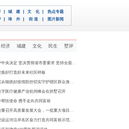
济
城 建
文 化
热点专题
评
埠 外
街 道
图片新闻
经济
城建
文化
民生
墅评
定 坚决贯彻省市委要求 坚持全面从严治党推动新拱墅经济社会又好又快发展
提炼好打造好未来社区样板
从细抓好疫情防控切实守护辖区群众身体健康
数字医疗健康产业杭州峰会在拱墅召开
作帮扶使命 携手走向共同富裕
重召开高质量发展大会，一批重大项目开工签约
设运河沿岸名区奋力打造共同富裕示范区拱墅样本