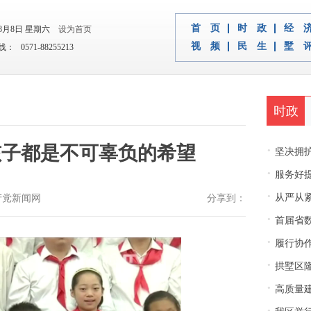
首 页
时 政
经 
年8月8日 星期六
设为首页
视 频
民 生
墅 
 0571-88255213
时政
孩子都是不可辜负的希望
·
坚决拥护中央决
·
服务好
·
从严从紧
国共产党新闻网
分享到：
·
首届省
·
履行协
·
拱墅区隆
·
高质量建
·