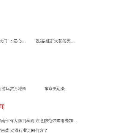
杭州“北大门”：爱心接力 携手同行
“祝福祖国”大花篮亮相天安门广场
新游玩赏月地图
东京奥运会
闻
部有大雨到暴雨 注意防范强降雨叠加可能引发的地质灾害
潮”来袭 动漫行业走向何方？