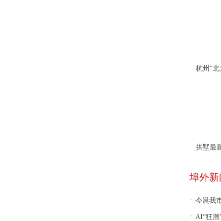
拱墅最
埠外新
·
今晨我市南
·
AI“狂