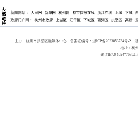
新闻网站：
人民网
新华网
杭州网
都市快报在线
浙江在线
上城
下城
政府门户网：
杭州市政府
上城区
江干区
下城区
西湖区
拱墅区
高新（
主办：杭州市拱墅区融媒体中心 备案证编号：
浙ICP备2023053734号-2
浙新
地址：杭州
建议IE7.0 1024*