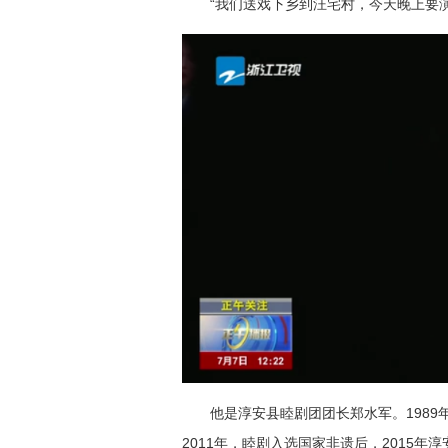
“我们送戏下乡到汪宅村，今天晚上要
他是淳安县睦剧团团长郑水军。198
2011年，睦剧入选国家非遗后，2015