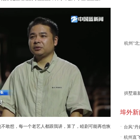
拱墅最
埠外新
·
也不敢想，每一个老艺人都跟我讲，算了，睦剧可能再也恢
台风“丹
·
杭州直