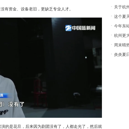
·
关于杭州地
。没有资金、设备老旧，更缺乏专业人才。
·
这个夏
·
今年东站不
·
杭州更
·
周末晴热
·
炎炎夏日
候演的是花旦，后来因为剧团没有了，人都走光了，然后就