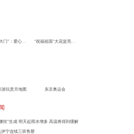
杭州“北大门”：爱心接力 携手同行
“祝福祖国”大花篮亮相天安门广场
新游玩赏月地图
东京奥运会
闻
娜丝”生成 明天起雨水增多 高温将得到缓解
飞伊宁连续三班售罄