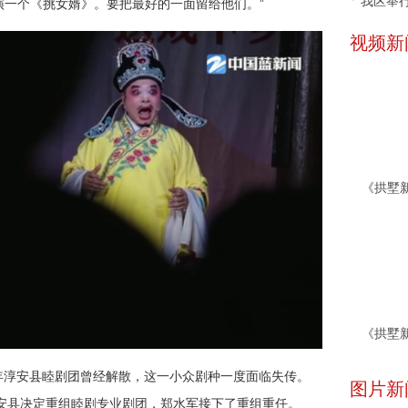
我区举行
演一个《挑女婿》。要把最好的一面留给他们。”
视频新
9年淳安县睦剧团曾经解散，这一小众剧种一度面临失传。
图片新
年淳安县决定重组睦剧专业剧团，郑水军接下了重组重任。