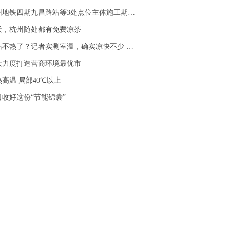
铁四期九昌路站等3处点位主体施工期间调整交通组织措施的通告
天，杭州随处都有免费凉茶
热了？记者实测室温，确实凉快不少 旅客点赞：杭州东站听劝
大力度打造营商环境最优市
高温 局部40℃以上
收好这份“节能锦囊”