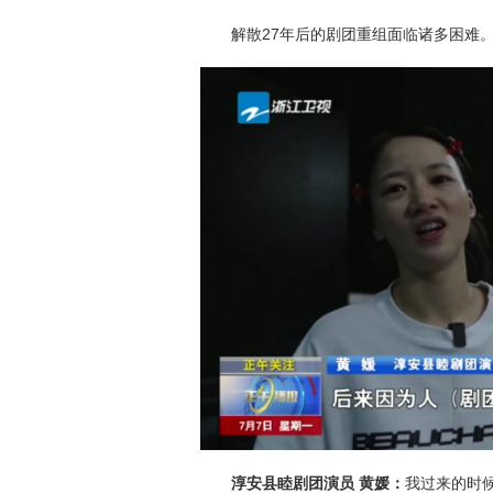
解散27年后的剧团重组面临诸多困难
淳安县睦剧团演员 黄媛：
我过来的时