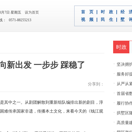
首 页
时 政
经 
年8月7日 星期五
设为首页
视 频
民 生
墅 
 0571-88255213
时政
向新出发 一步步 踩稳了
·
坚决拥护中央决
·
服务好
·
从严从紧
分享到：
·
首届省
·
是其中之一。从剧团解散到重新组队编排出新的剧目，淳
履行协
困难传承国家非遗，传播本土文化，来看今天的《钱江观
·
拱墅区隆
·
高质量建
·