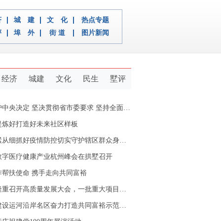
济
城 建
文 化
热点专题
评
埠 外
街 道
图片新闻
经济
城建
文化
民生
墅评
定 坚决贯彻省市委要求 坚持全面从严治党推动新拱墅经济社会又好又快发展
提炼好打造好未来社区样板
从细抓好疫情防控切实守护辖区群众身体健康
数字医疗健康产业杭州峰会在拱墅召开
作帮扶使命 携手走向共同富裕
重召开高质量发展大会，一批重大项目开工签约
设运河沿岸名区奋力打造共同富裕示范区拱墅样本