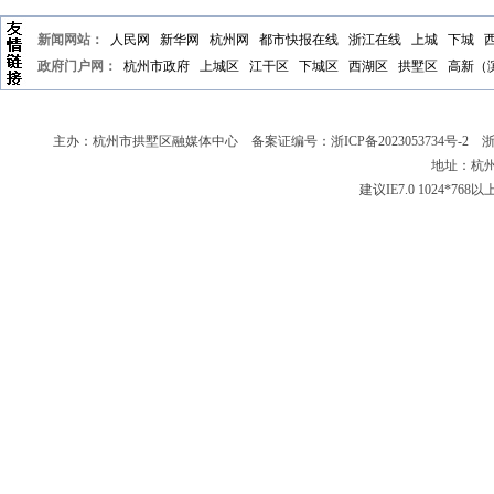
新闻网站：
人民网
新华网
杭州网
都市快报在线
浙江在线
上城
下城
政府门户网：
杭州市政府
上城区
江干区
下城区
西湖区
拱墅区
高新（
主办：杭州市拱墅区融媒体中心 备案证编号：
浙ICP备2023053734号-2
浙新
地址：杭州
建议IE7.0 1024*