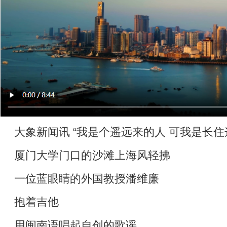
大象新闻讯 “我是个遥远来的人 可我是长住
厦门大学门口的沙滩上海风轻拂
一位蓝眼睛的外国教授潘维廉
抱着吉他
用闽南语唱起自创的歌谣