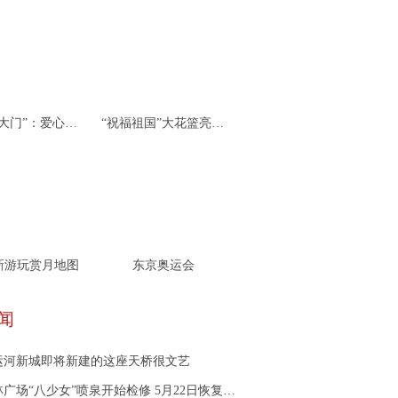
杭州“北大门”：爱心接力 携手同行
“祝福祖国”大花篮亮相天安门广场
新游玩赏月地图
东京奥运会
闻
运河新城即将新建的这座天桥很文艺
广场“八少女”喷泉开始检修 5月22日恢复喷放