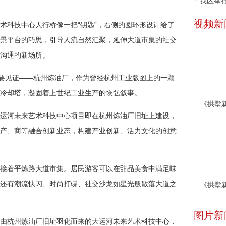
我区举行
视频新
术科技中心人行桥像一把“钥匙”，右侧的圆环形设计给了
景平台的巧思，引导人流自然汇聚，延伸大道市集的社交
沟通的新场所。
重要见证——杭州炼油厂，作为曾经杭州工业版图上的一颗
冷却塔，凝固着上世纪工业生产的恢弘叙事。
运河未来艺术科技中心项目即在杭州炼油厂旧址上建设，
产、商等融合创新业态，构建产业创新、活力文化的创意
接着平炼路大道市集。居民游客可以在甜品美食中满足味
还有潮流快闪、时尚打碟、社交沙龙如星光般散落大道之
图片新
由杭州炼油厂旧址羽化而来的大运河未来艺术科技中心，