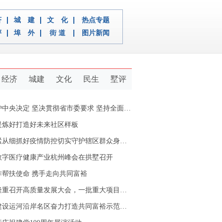
济
城 建
文 化
热点专题
评
埠 外
街 道
图片新闻
经济
城建
文化
民生
墅评
定 坚决贯彻省市委要求 坚持全面从严治党推动新拱墅经济社会又好又快发展
提炼好打造好未来社区样板
从细抓好疫情防控切实守护辖区群众身体健康
数字医疗健康产业杭州峰会在拱墅召开
作帮扶使命 携手走向共同富裕
重召开高质量发展大会，一批重大项目开工签约
设运河沿岸名区奋力打造共同富裕示范区拱墅样本