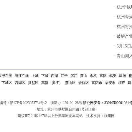
·
杭州“钱
·
杭州今天
·
杭州将
·
破解产业工
·
5月15
·
青山湖
快报在线
浙江在线
上城
下城
西湖
江干
滨江
萧山
余杭
富阳
临安
建德
下城区
西湖区
拱墅区
高新（滨江）
萧山区
余杭区
富阳市
临安市
桐庐
建
编号：
浙ICP备2023053734号-2
浙新办〔2010〕28号
浙公网安备：33010502001081
地址：杭州市拱墅区台州路1号2311室
建议IE7.0 1024*768以上分辩率浏览本网站 技术支持：杭州网