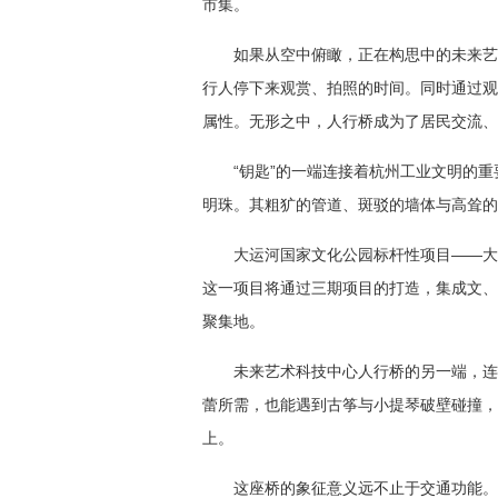
市集。
如果从空中俯瞰，正在构思中的未来艺
行人停下来观赏、拍照的时间。同时通过观
属性。无形之中，人行桥成为了居民交流、
“钥匙”的一端连接着杭州工业文明的
明珠。其粗犷的管道、斑驳的墙体与高耸的
大运河国家文化公园标杆性项目——大
这一项目将通过三期项目的打造，集成文、
聚集地。
未来艺术科技中心人行桥的另一端，连
蕾所需，也能遇到古筝与小提琴破壁碰撞，
上。
这座桥的象征意义远不止于交通功能。