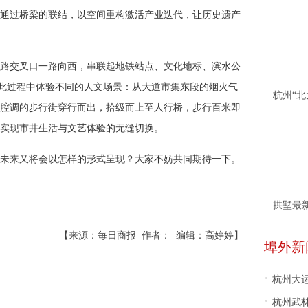
通过桥梁的联结，以空间重构激活产业迭代，让历史遗产
路交叉口一路向西，串联起地铁站点、文化地标、滨水公
在此过程中体验不同的人文场景：从大道市集东段的烟火气
腔调的步行街穿行而出，拾级而上至人行桥，步行百米即
实现市井生活与文艺体验的无缝切换。
未来又将会以怎样的形式呈现？大家不妨共同期待一下。
拱墅最
【来源：每日商报 作者： 编辑：高婷婷】
埠外新
·
杭州大
·
杭州武林