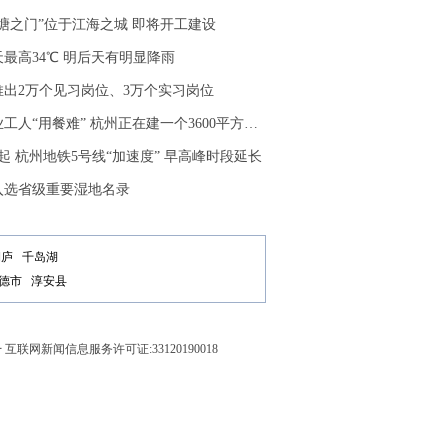
塘之门”位于江海之城 即将开工建设
最高34℃ 明后天有明显降雨
推出2万个见习岗位、3万个实习岗位
人“用餐难” 杭州正在建一个3600平方米的集市
日起 杭州地铁5号线“加速度” 早高峰时段延长
入选省级重要湿地名录
桐庐
千岛湖
德市
淳安县
号
互联网新闻信息服务许可证:33120190018