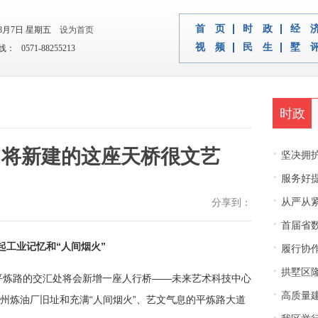
首 页
时 政
经 
年8月7日 星期五
设为首页
视 频
民 生
墅 
 0571-88255213
时政
即将新建的这座天桥很文艺
·
坚决拥护中央决
·
服务好
·
从严从紧
分享到：
·
首届省
·
起工业记忆和“人间烟火”
履行协
·
拱墅区隆
平炼路的交汇处将会新增一座人行桥——未来艺术科技中心
·
高质量建
州炼油厂旧址和充满“人间烟火”、艺文气息的平炼路大道
·