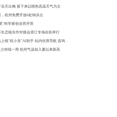
于后天出梅 接下来以晴热高温天气为主
起，杭州免费开放6处纳凉点
“浙里”科学家创业营开营
环生态链合作对接会浙江专场在杭举行
线“杭小东”AI助手 站内丝滑导航 咨询秒级回应
至少持续一周 杭州气温创入夏以来新高