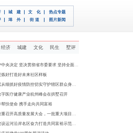
济
城 建
文 化
热点专题
评
埠 外
街 道
图片新闻
经济
城建
文化
民生
墅评
定 坚决贯彻省市委要求 坚持全面从严治党推动新拱墅经济社会又好又快发展
提炼好打造好未来社区样板
从细抓好疫情防控切实守护辖区群众身体健康
数字医疗健康产业杭州峰会在拱墅召开
作帮扶使命 携手走向共同富裕
重召开高质量发展大会，一批重大项目开工签约
设运河沿岸名区奋力打造共同富裕示范区拱墅样本