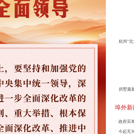
拱墅最
埠外新
·
政府买单
·
今起无