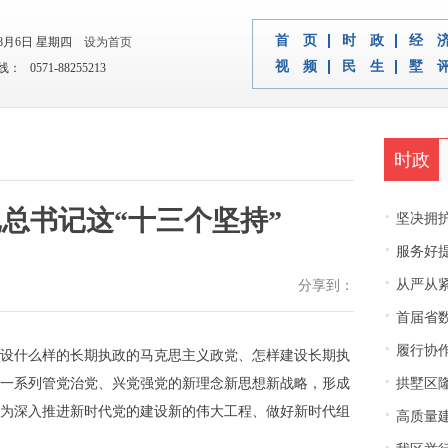
首 页
时 政
经 
年8月6日 星期四
设为首页
视 频
民 生
墅 
 0571-88255213
时政
总书记这“十三个坚持”
·
坚决拥护中央决
·
服务好
·
从严从紧
分享到：
·
首届省
·
履行协
设什么样的长期执政的马克思主义政党、怎样建设长期执
·
一系列管党治党、兴党强党的新理念新思想新战略，形成
拱墅区隆
·
为深入推进新时代党的建设新的伟大工程、做好新时代组
高质量建
·