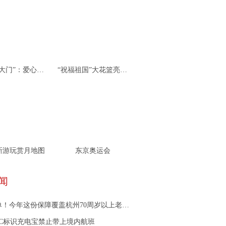
杭州“北大门”：爱心接力 携手同行
“祝福祖国”大花篮亮相天安门广场
新游玩赏月地图
东京奥运会
闻
！今年这份保障覆盖杭州70周岁以上老年人
3C标识充电宝禁止带上境内航班