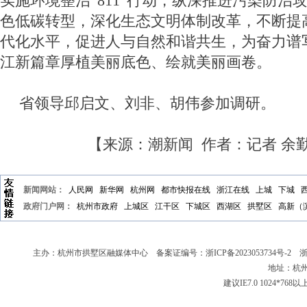
实施环境整治“811”行动，纵深推进污染防治
色低碳转型，深化生态文明体制改革，不断提
代化水平，促进人与自然和谐共生，为奋力谱
江新篇章厚植美丽底色、绘就美丽画卷。
省领导邱启文、刘非、胡伟参加调研。
【来源：潮新闻 作者：记者 余
新闻网站：
人民网
新华网
杭州网
都市快报在线
浙江在线
上城
下城
政府门户网：
杭州市政府
上城区
江干区
下城区
西湖区
拱墅区
高新（
主办：杭州市拱墅区融媒体中心 备案证编号：
浙ICP备2023053734号-2
浙新
地址：杭州
建议IE7.0 1024*