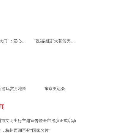
杭州“北大门”：爱心接力 携手同行
“祝福祖国”大花篮亮相天安门广场
新游玩赏月地图
东京奥运会
闻
杭州市文明出行主题宣传暨全市巡演正式启动
年，杭州西湖再登“国家名片”