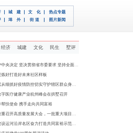
济
城 建
文 化
热点专题
评
埠 外
街 道
图片新闻
经济
城建
文化
民生
墅评
定 坚决贯彻省市委要求 坚持全面从严治党推动新拱墅经济社会又好又快发展
提炼好打造好未来社区样板
从细抓好疫情防控切实守护辖区群众身体健康
数字医疗健康产业杭州峰会在拱墅召开
作帮扶使命 携手走向共同富裕
重召开高质量发展大会，一批重大项目开工签约
设运河沿岸名区奋力打造共同富裕示范区拱墅样本