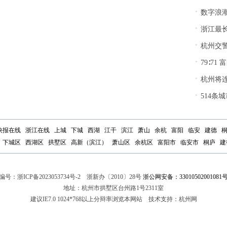
·
数字浪潮激荡
·
浙江最长自
·
杭州交
·
79∶7
·
杭州将
·
514条
快报在线
浙江在线
上城
下城
西湖
江干
滨江
萧山
余杭
富阳
临安
建德
下城区
西湖区
拱墅区
高新（滨江）
萧山区
余杭区
富阳市
临安市
桐庐
建
编号：
浙ICP备2023053734号-2
浙新办〔2010〕28号
浙公网安备：33010502001081
地址：杭州市拱墅区台州路1号2311室
建议IE7.0 1024*768以上分辩率浏览本网站 技术支持：杭州网