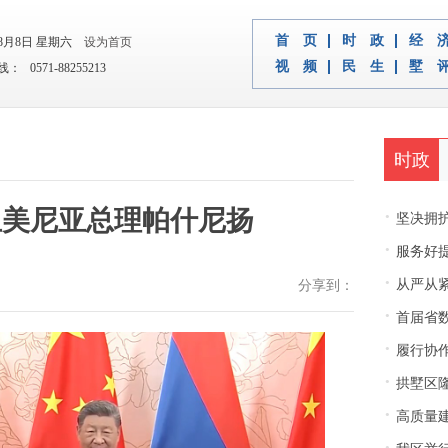
首 页
时 政
经 
年8月8日 星期六
设为首页
视 频
民 生
墅 
 0571-88255213
时政
亚美尼亚总理帕什尼扬
·
坚决拥护中央决
·
服务好
·
从严从紧
分享到：
·
首届省
·
履行协
·
拱墅区隆
·
高质量建
·