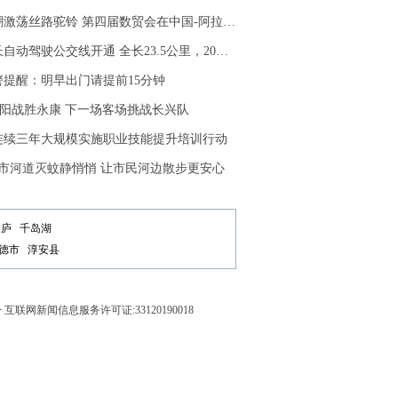
丝路驼铃 第四届数贸会在中国-阿拉伯国家博览会上向世界发出邀约
动驾驶公交线开通 全长23.5公里，20分钟直达
警提醒：明早出门请提前15分钟
1 富阳战胜永康 下一场客场挑战长兴队
连续三年大规模实施职业技能提升培训行动
城市河道灭蚊静悄悄 让市民河边散步更安心
桐庐
千岛湖
德市
淳安县
号
互联网新闻信息服务许可证:33120190018