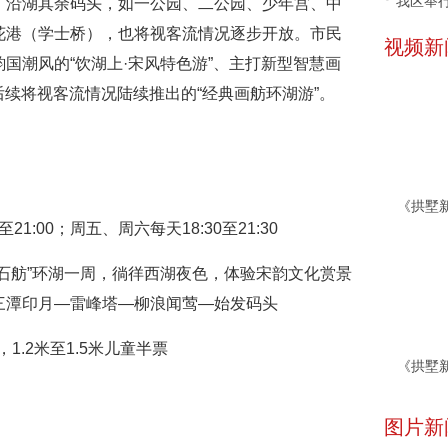
我区举行
。沿湖其余码头，如一公园、二公园、少年宫、中
花港（学士桥），也将视客流情况逐步开放。市民
视频新
国潮风的“饮湖上·宋风特色游”、主打新型智慧画
后续将视客流情况陆续推出的“经典画舫环湖游”。
1:00；周五、周六每天18:30至21:30
石舫”环湖一周，徜徉西湖夜色，体验宋韵文化赏景
三潭印月—雷峰塔—柳浪闻莺—始发码头
1.2米至1.5米儿童半票
图片新