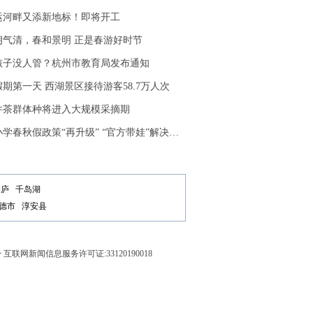
运河畔又添新地标！即将开工
朗气清，春和景明 正是春游好时节
孩子没人管？杭州市教育局发布通知
期第一天 西湖景区接待游客58.7万人次
井茶群体种将进入大规模采摘期
春秋假政策“再升级” “官方带娃”解决在家无人照看难题
桐庐
千岛湖
德市
淳安县
号
互联网新闻信息服务许可证:33120190018