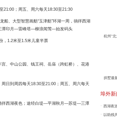
1:00；周五、周六每天18:30至21:30
”龙船、大型智慧画舫“玉津舫”环湖一周，徜徉西湖
三潭印月—雷峰塔—柳浪闻莺—始发码头
，1.2米至1.5米儿童半票
年宫、中山公园、钱王祠、岳庙（跨虹桥）、花港
拱墅最
日到周四每天18:30至21:00；周五、周六每天
埠外新
徜徉西湖夜色；途经白堤—平湖秋月—苏堤—三潭
·
西湖夜游
·
以助残共富为