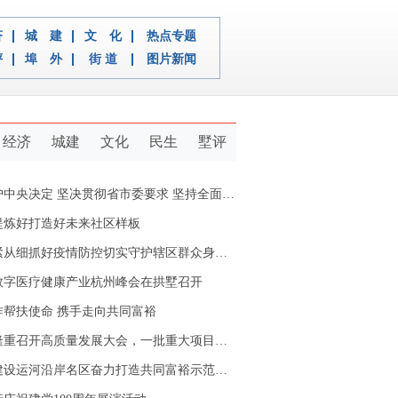
济
城 建
文 化
热点专题
评
埠 外
街 道
图片新闻
经济
城建
文化
民生
墅评
定 坚决贯彻省市委要求 坚持全面从严治党推动新拱墅经济社会又好又快发展
提炼好打造好未来社区样板
从细抓好疫情防控切实守护辖区群众身体健康
数字医疗健康产业杭州峰会在拱墅召开
作帮扶使命 携手走向共同富裕
重召开高质量发展大会，一批重大项目开工签约
设运河沿岸名区奋力打造共同富裕示范区拱墅样本