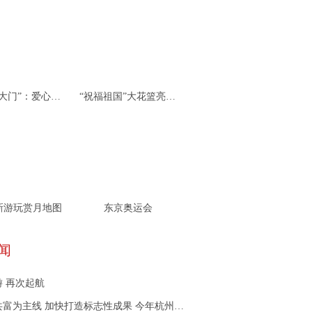
杭州“北大门”：爱心接力 携手同行
“祝福祖国”大花篮亮相天安门广场
新游玩赏月地图
东京奥运会
闻
 再次起航
主线 加快打造标志性成果 今年杭州市残疾人工作重点任务划定