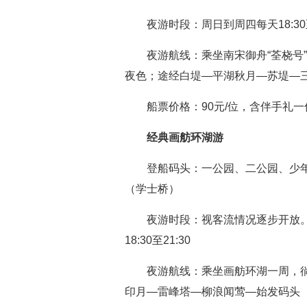
夜游时段：周日到周四每天18:30至2
夜游航线：乘坐南宋御舟“荃桡号
夜色；途经白堤—平湖秋月—苏堤—
船票价格：90元/位，含伴手礼一份
经典画舫环湖游
登船码头：一公园、二公园、少
（学士桥）
夜游时段：视客流情况逐步开放。周
18:30至21:30
夜游航线：乘坐画舫环湖一周，
印月—雷峰塔—柳浪闻莺—始发码头