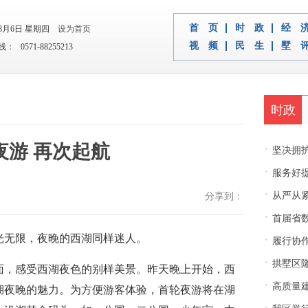
首 页
时 政
经 
年8月6日 星期四
设为首页
视 频
民 生
墅 
 0571-88255213
时政
夜游 再次起航
·
坚决拥护中央决
·
服务好
·
从严从紧
分享到：
·
首届省
·
光无限，夜晚的西湖同样迷人。
履行协
·
拱墅区隆
面，感受西湖夜色的别样美景。昨天晚上开始，西
·
高质量建
湖夜晚的魅力。为方便游客体验，首轮夜游将在湖
·