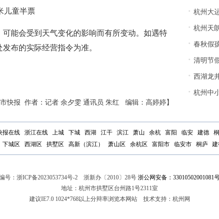
·
5米儿童半票
杭州大
·
杭州天
，可能会受到天气变化的影响而有所变动。如遇特
·
春秋假
处发布的实际经营指令为准。
·
清明节假
·
西湖龙
·
杭州中小学
市快报 作者：记者 余夕雯 通讯员 朱红 编辑：高婷婷】
快报在线
浙江在线
上城
下城
西湖
江干
滨江
萧山
余杭
富阳
临安
建德
下城区
西湖区
拱墅区
高新（滨江）
萧山区
余杭区
富阳市
临安市
桐庐
建
编号：
浙ICP备2023053734号-2
浙新办〔2010〕28号
浙公网安备：33010502001081
地址：杭州市拱墅区台州路1号2311室
建议IE7.0 1024*768以上分辩率浏览本网站 技术支持：杭州网