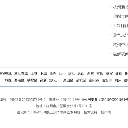
·
杭州新
·
你踩过的落
·
1-7月
·
暑气未
·
杭州中
·
破解夜间
快报在线
浙江在线
上城
下城
西湖
江干
滨江
萧山
余杭
富阳
临安
建德
下城区
西湖区
拱墅区
高新（滨江）
萧山区
余杭区
富阳市
临安市
桐庐
建
编号：
浙ICP备2023053734号-2
浙新办〔2010〕28号
浙公网安备：33010502001081
地址：杭州市拱墅区台州路1号2311室
建议IE7.0 1024*768以上分辩率浏览本网站 技术支持：杭州网