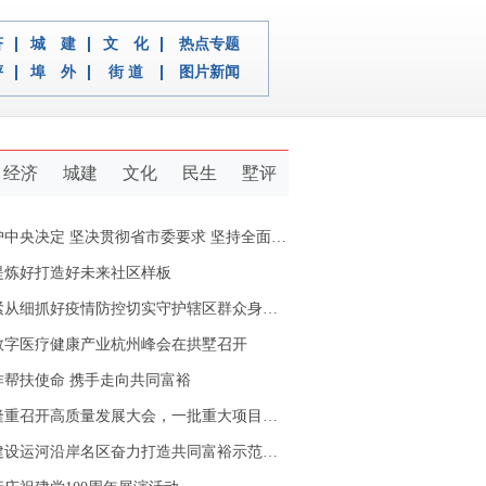
济
城 建
文 化
热点专题
评
埠 外
街 道
图片新闻
经济
城建
文化
民生
墅评
定 坚决贯彻省市委要求 坚持全面从严治党推动新拱墅经济社会又好又快发展
提炼好打造好未来社区样板
从细抓好疫情防控切实守护辖区群众身体健康
数字医疗健康产业杭州峰会在拱墅召开
作帮扶使命 携手走向共同富裕
重召开高质量发展大会，一批重大项目开工签约
设运河沿岸名区奋力打造共同富裕示范区拱墅样本