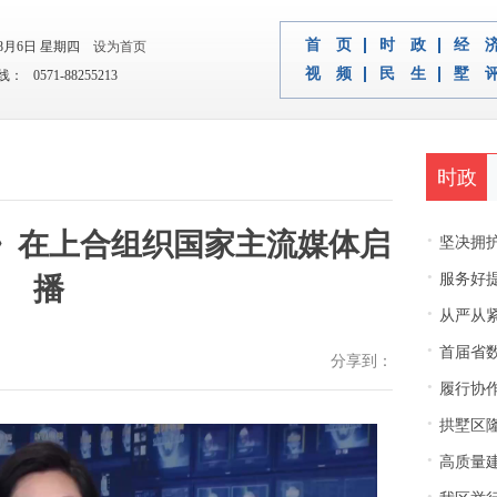
首 页
时 政
经 
年8月6日 星期四
设为首页
视 频
民 生
墅 
 0571-88255213
时政
》在上合组织国家主流媒体启
·
坚决拥护中央决
·
服务好
播
·
从严从紧
·
首届省
分享到：
·
履行协
·
拱墅区隆
·
高质量建
·