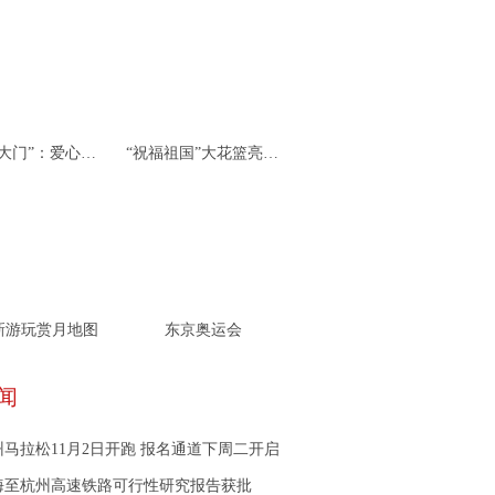
杭州“北大门”：爱心接力 携手同行
“祝福祖国”大花篮亮相天安门广场
新游玩赏月地图
东京奥运会
闻
5杭州马拉松11月2日开跑 报名通道下周二开启
海至杭州高速铁路可行性研究报告获批