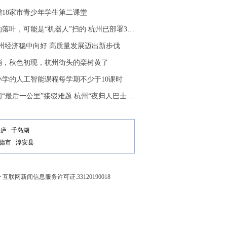
增18家市青少年学生第二课堂
叶，可能是“机器人”扫的 杭州已部署30辆智慧环卫车
杭州经济稳中向好 高质量发展迈出新步伐
消，秋色初现，杭州街头的栾树黄了
小学的人工智能课程每学期不少于10课时
“最后一公里”接驳难题 杭州“夜归人巴士”上线
桐庐
千岛湖
德市
淳安县
号
互联网新闻信息服务许可证:33120190018