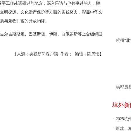
近平工作或调研过的地方，深入采访与他共事过的人，撷
文明探源、文化遗产保护等方面的实践努力，彰显中华文
质与兼收并蓄的开放胸怀。
吉尔吉斯斯坦、巴基斯坦、伊朗、白俄罗斯等上合组织国
【来源：央视新闻客户端 作者： 编辑：陈周滢】
拱墅最
埠外新
·
​202
·
新建上