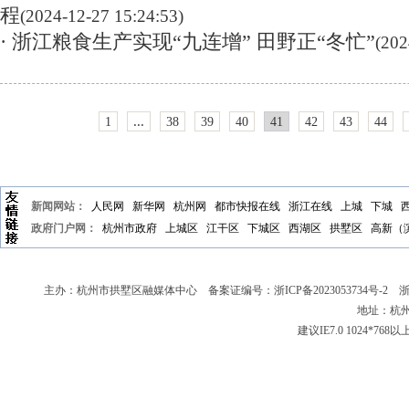
程
(2024-12-27 15:24:53)
· 浙江粮食生产实现“九连增” 田野正“冬忙”
(202
...
1
38
39
40
41
42
43
44
新闻网站：
人民网
新华网
杭州网
都市快报在线
浙江在线
上城
下城
政府门户网：
杭州市政府
上城区
江干区
下城区
西湖区
拱墅区
高新（
主办：杭州市拱墅区融媒体中心 备案证编号：
浙ICP备2023053734号-2
浙新
地址：杭州
建议IE7.0 1024*