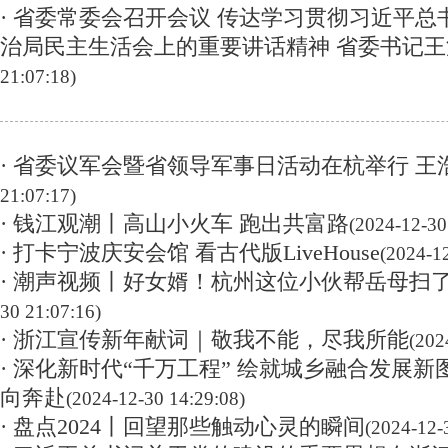
· ​省委常委会召开会议 传达学习贯彻习近平
治局民主生活会上的重要讲话精神 省委书记王
21:07:18)
· 省委议军会暨省领导军事日活动在杭举行 王
21:07:17)
· 钱江观潮丨高山小火车 跑出共富路
(2024-12-30
· 打卡宁波庆安会馆 看古代版LiveHouse
(2024-1
· 潮声视频丨好女婿！杭州这位小伙帮岳母扫
30 21:07:16)
· 浙江宣传新年献词｜敬我不能，尽我所能
(202
· 深化新时代“千万工程” 绘就城乡融合发展
向奔赴
(2024-12-30 14:29:08)
· 盘点2024丨回望那些触动心灵的瞬间
(2024-12-