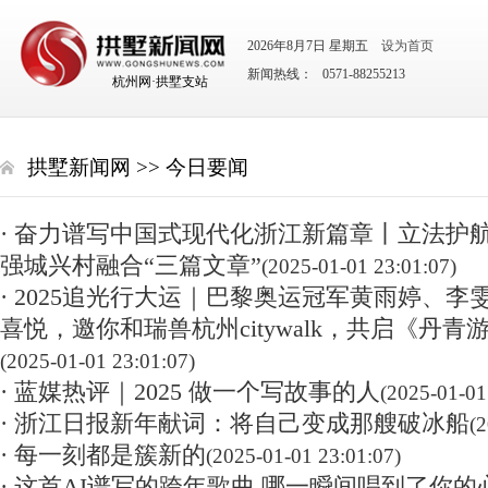
2026年8月7日 星期五
设为首页
新闻热线： 0571-88255213
杭州网·拱墅支站
拱墅新闻网
>>
今日要闻
· 奋力谱写中国式现代化浙江新篇章丨立法护航
强城兴村融合“三篇文章”
(2025-01-01 23:01:07)
· 2025追光行大运｜巴黎奥运冠军黄雨婷、
喜悦，邀你和瑞兽杭州citywalk，共启《丹青
(2025-01-01 23:01:07)
· 蓝媒热评｜2025 做一个写故事的人
(2025-01-01
· 浙江日报新年献词：将自己变成那艘破冰船
(
· 每一刻都是簇新的
(2025-01-01 23:01:07)
· 这首AI谱写的跨年歌曲 哪一瞬间唱到了你