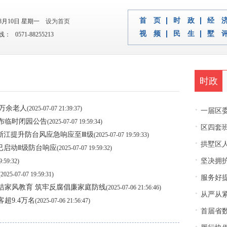
首 页
时 政
经 
年8月10日 星期一
设为首页
视 频
民 生
墅 
 0571-88255213
时政
·
暖万余老人
(2025-07-07 21:39:37)
一届区
布临时闭园公告
(2025-07-07 19:59:34)
·
区四套班子领
，浙江提升防台风应急响应至Ⅲ级
(2025-07-07 19:59:33)
·
拱墅区
已启动Ⅱ级防台响应
(2025-07-07 19:59:32)
·
坚决拥护中央决
9:59:32)
(2025-07-07 19:59:31)
·
服务好
洁家风教育 筑牢反腐倡廉家庭防线
(2025-07-06 21:56:46)
·
从严从紧
超9.4万名
(2025-07-06 21:56:47)
·
首届省
·