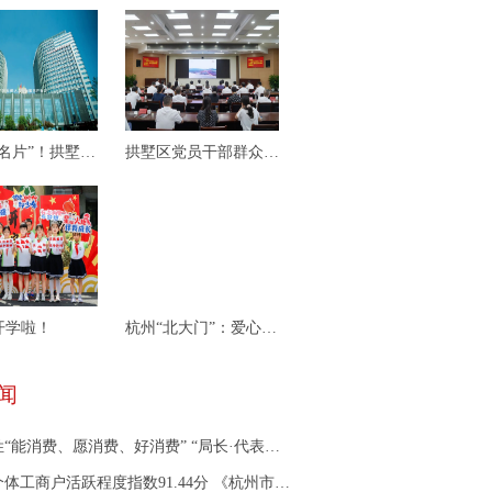
再亮“金名片”！拱墅何以领跑省市？
拱墅区党员干部群众踊跃收看纪念中国人民抗日战争暨世界反法西斯战争胜利80周年大会直播
开学啦！
杭州“北大门”：爱心接力 携手同行
闻
能消费、愿消费、好消费” “局长·代表面对面”来协商
程度指数91.44分 《杭州市个体工商户发展指数报告》发布 “平台帮”IP形象成杭州个体经济服务新名片