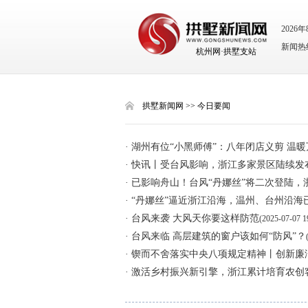
2026
新闻热线：
杭州网·拱墅支站
拱墅新闻网
>>
今日要闻
· 湖州有位“小黑师傅”：八年闭店义剪 温
· 快讯丨受台风影响，浙江多家景区陆续发
· 已影响舟山！台风“丹娜丝”将二次登陆
· “丹娜丝”逼近浙江沿海，温州、台州沿海
· 台风来袭 大风天你要这样防范
(2025-07-07 1
· 台风来临 高层建筑的窗户该如何“防风”？
· 锲而不舍落实中央八项规定精神丨创新廉
· 激活乡村振兴新引擎，浙江累计培育农创客