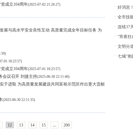
党成立104周年
(2025-07-02 21:26:27)
·
好消息！
·
全市技能人
·
连续37
量发展与高水平安全良性互动 高质量完成全年目标任务 为
·
“宵夜狂
·
文明分道
:59)
·
七城“抱团出
07-01 18:23:57)
党成立104周年
(2025-07-01 18:23:57)
常务会议召开 刘捷主持
(2025-06-30 22:11:40)
 实干进取 为高质量发展建设共同富裕示范区作出更大贡献
本
(2025-06-30 22:11:35)
...
1
12
13
14
15
200