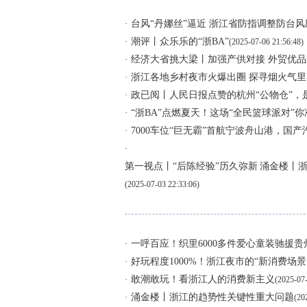
· 台风“丹娜丝”逼近 浙江省防指调整防台
· 潮评丨众乐乐的“浙BA”
(2025-07-06 21:56:48)
· 经济大省挑大梁丨加强产供对接 外贸优
· ​浙江各地乡村夜市火爆出圈 探寻烟火气里
· 政已阅丨人民日报点赞的杭州“公物仓”
· “浙BA”点燃夏天！这场“全民篮球派对”
· 7000车位“巨无霸”首航宁波舟山港，国
·
第一视点丨“后陈经验”历久弥新
涌金楼丨
(2025-07-03 22:33:06)
· 一呼百应！织里6000多件爱心童装驰援
· 好玩程度1000%！浙江夜市的“新消费场
· 敢潮敢玩！看浙江人的消费新主义
(2025-07-
· 涌金楼丨浙江的趋势性关键性重大问题
(20