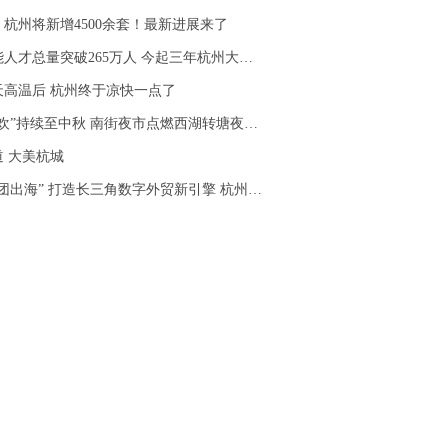
杭州将新增4500余套！最新进展来了
才总量突破265万人 今起三年杭州大规模开展职业技能培训
天高温后 杭州终于凉快一点了
欢”持续至中秋 南街夜市点燃西湖转塘夜经济
 大美杭城
海” 打造长三角数字外贸新引擎 杭州都市圈数字外贸服务联盟成立