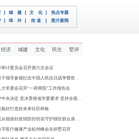
济
城 建
文 化
热点专题
评
埠 外
街 道
图片新闻
经济
城建
文化
民生
墅评
委审计委员会召开第六次会议
导参观纪念中国人民抗日战争暨世界反法西斯战争胜利80周年浙江档案展
人大常委会召开“一府两院”工作报告会
定 坚决贯彻省市委要求 坚持全面从严治党推动新拱墅经济社会又好又快发展
提炼好打造好未来社区样板
从细抓好疫情防控切实守护辖区群众身体健康
数字医疗健康产业杭州峰会在拱墅召开