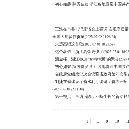
· 初心如磐 踔厉奋发 浙江各地喜迎中国共产
· 王浩在市委书记座谈会上强调 实现高质
全国大局多作贡献
(2025-07-02 21:26:24)
· 永远高唱这首歌
(2025-07-01 18:23:59)
· 这个暑假，浙江高铁更快了
(2025-07-01 18:23
· 涌金楼丨浙江参加“专精特新”的聚会
(2025-
· 初心如磐 踔厉奋发 浙江各地喜迎中国共产
· 省政府党组第53次会议暨省政府第79次
· 刘捷在省建设厅省水利厅调研：奋力开拓
(2025-06-30 22:11:39)
· 第一视点丨再访后陈：不断生长的善治样
...
1
9
10
1