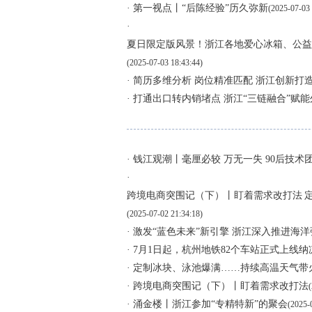
· 第一视点丨“后陈经验”历久弥新
(2025-07-03 
·
夏日限定版风景！浙江各地爱心冰箱、公益
(2025-07-03 18:43:44)
· 简历多维分析 岗位精准匹配 浙江创新打
· 打通出口转内销堵点 浙江“三链融合”赋
· 钱江观潮丨毫厘必较 万无一失 90后技
·
跨境电商突围记（下）丨盯着需求改打法
(2025-07-02 21:34:18)
· 激发“蓝色未来”新引擎 浙江深入推进海
· 7月1日起，杭州地铁82个车站正式上线纳
· 定制冰块、泳池爆满……持续高温天气带
· 跨境电商突围记（下）丨盯着需求改打法
· 涌金楼丨浙江参加“专精特新”的聚会
(2025-