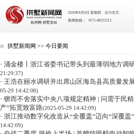
2026年8月6日 星期四
设为首页
新闻热线： 0571-88255213
杭州网·拱墅支站
拱墅新闻网
>>
今日要闻
· 涌金楼丨浙江省委书记带头到最薄弱地方调
21:29:37)
· 王浩在丽水调研并出席山区海岛县高质量发
05-29 14:42:08)
· 锲而不舍落实中央八项规定精神 | 问需于民精
产”拓宽致富路
(2025-05-29 14:42:09)
· 浙江推动数字化改造从“全覆盖”迈向“深覆盖
14:42:09)
· 奋战二季度 拼抢上半场 | 首艘纯甲醇电动智