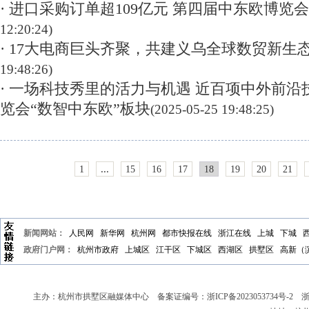
· 进口采购订单超109亿元 第四届中东欧博览
12:20:24)
· 17大电商巨头齐聚，共建义乌全球数贸新生
19:48:26)
· 一场科技秀里的活力与机遇 近百项中外前
览会“数智中东欧”板块
(2025-05-25 19:48:25)
...
1
15
16
17
18
19
20
21
新闻网站：
人民网
新华网
杭州网
都市快报在线
浙江在线
上城
下城
政府门户网：
杭州市政府
上城区
江干区
下城区
西湖区
拱墅区
高新（
主办：杭州市拱墅区融媒体中心 备案证编号：
浙ICP备2023053734号-2
浙新