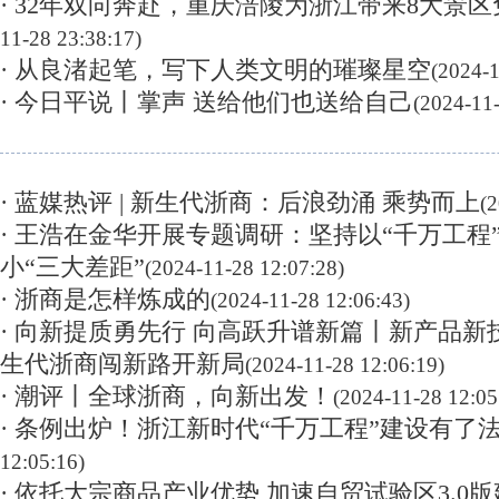
· 32年双向奔赴，重庆涪陵为浙江带来8大景
11-28 23:38:17)
· 从良渚起笔，写下人类文明的璀璨星空
(2024-1
· 今日平说丨掌声 送给他们也送给自己
(2024-11-
· 蓝媒热评 | 新生代浙商：后浪劲涌 乘势而上
(
· 王浩在金华开展专题调研：坚持以“千万工程
小“三大差距”
(2024-11-28 12:07:28)
· 浙商是怎样炼成的
(2024-11-28 12:06:43)
· 向新提质勇先行 向高跃升谱新篇丨新产品新
生代浙商闯新路开新局
(2024-11-28 12:06:19)
· 潮评丨全球浙商，向新出发！
(2024-11-28 12:05
· 条例出炉！浙江新时代“千万工程”建设有了
12:05:16)
· 依托大宗商品产业优势 加速自贸试验区3.0