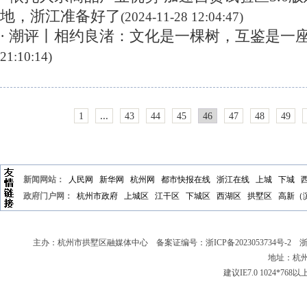
地，浙江准备好了
(2024-11-28 12:04:47)
· 潮评丨相约良渚：文化是一棵树，互鉴是一
21:10:14)
...
1
43
44
45
46
47
48
49
新闻网站：
人民网
新华网
杭州网
都市快报在线
浙江在线
上城
下城
政府门户网：
杭州市政府
上城区
江干区
下城区
西湖区
拱墅区
高新（
主办：杭州市拱墅区融媒体中心 备案证编号：
浙ICP备2023053734号-2
浙新
地址：杭州
建议IE7.0 1024*