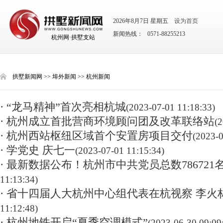
2026年8月7日 星期五
设为首页
新闻热线： 0571-88255213
杭州网·拱墅支站
拱墅新闻网
>>
埠外新闻
>>
杭州新闻
· “龙马精神”首次亮相杭城
(2023-07-01 11:18:33)
· 杭州成立首批营商环境顾问团及改革联络站
(
· 杭州西站枢纽区域首个安置房项目交付
(2023-0
· 学党史 庆七一
(2023-07-01 11:15:34)
· 最新数据公布！杭州市中共党员总数786721
11:13:34)
· 省十四届人大杭州中心组代表在杭视察 李火
11:12:48)
· 杭州地铁开启“夏季空调模式”
(2023-06-30 09:09