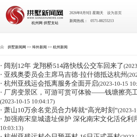
2026年8月9日 星期天
设为首页
新闻热线： 0571-88255213
杭州网·拱墅支站
拱墅新闻网
>>
埠外新闻
>>
杭州新闻
· 阔别12年 龙翔桥514路快线公交车回来了
(2023
· 亚残奥委员会主席马吉德·拉什德抵达杭州
(20
· 杭州亚残运会抵离服务全面开启
(2023-10-15 10
· 厂房变景区，可游可赏可体验——钱塘擦亮
(2023-10-15 10:04:17)
· 萧山10万余名党员合力铸就“高光时刻”
(2023-1
· 加强南宋皇城遗址保护 深化南宋文化活化利
10:03:13)
· 杭州亚残运村今日预开村 16日正式开村
(2023-