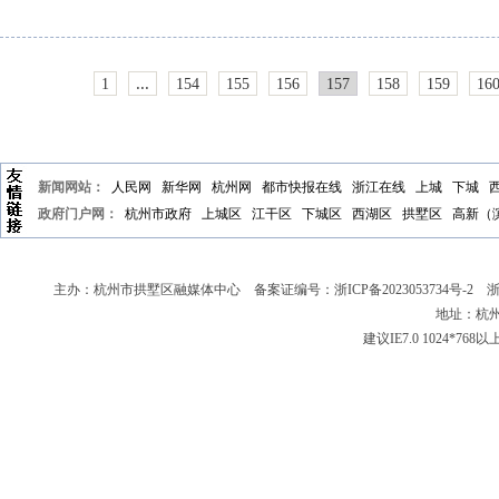
...
1
154
155
156
157
158
159
16
新闻网站：
人民网
新华网
杭州网
都市快报在线
浙江在线
上城
下城
政府门户网：
杭州市政府
上城区
江干区
下城区
西湖区
拱墅区
高新（
主办：杭州市拱墅区融媒体中心 备案证编号：
浙ICP备2023053734号-2
浙新
地址：杭州
建议IE7.0 1024*