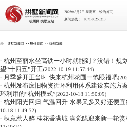
2026年8月7日 星期五
设为首页
新闻热线： 0571-88255213
杭州网·拱墅支站
拱墅新闻网
>>
埠外新闻
>>
杭州新闻
· 杭州至丽水坐高铁一小时就能到？没错！规
望“十四五”开工
(2022-10-19 11:57:44)
· 月季盛开正当时 快来杭州花圃一饱眼福吧
(20
· 杭州发布废旧物资循环利用体系建设实施方
环利用的“杭州模式”
(2022-10-18 11:50:09)
· 杭州阳光回归 气温回升 水果又多又好还便
10-18 11:49:52)
· 秋意惹人醉 桂花香满城 满觉陇迎来新一轮
11:49:24)