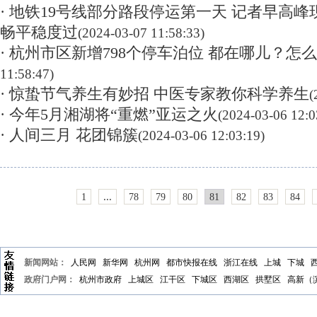
· 地铁19号线部分路段停运第一天 记者早高
畅平稳度过
(2024-03-07 11:58:33)
· 杭州市区新增798个停车泊位 都在哪儿？怎
11:58:47)
· 惊蛰节气养生有妙招 中医专家教你科学养生
(
· 今年5月湘湖将“重燃”亚运之火
(2024-03-06 12:0
· 人间三月 花团锦簇
(2024-03-06 12:03:19)
...
1
78
79
80
81
82
83
84
新闻网站：
人民网
新华网
杭州网
都市快报在线
浙江在线
上城
下城
政府门户网：
杭州市政府
上城区
江干区
下城区
西湖区
拱墅区
高新（