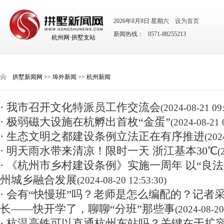
2026年8月8日 星期六
设为首页
新闻热线： 0571-88255213
杭州网·拱墅支站
拱墅新闻网
>>
埠外新闻
>>
杭州新闻
· 我市召开文化特派员工作交流会
(2024-08-21 09
· 极弱磁大设施在杭孵出首枚“金蛋”
(2024-08-21 
· 生态文明之都建设条例立法正在有序推进
(202
· 明天雨水带来清凉！限时一天 浙江基本30℃
(
· 《杭州市乡村建设条例》实施一周年 以“良
州城乡融合发展
(2024-08-20 12:53:30)
· 会有“快慢班”吗？老师是怎么编配的？记者
长——快开学了，聊聊“分班”那些事
(2024-08-20
· 杭温高铁可以直通杭州东站吗？关键在于扩