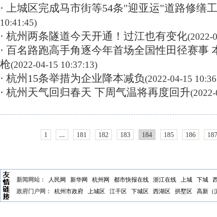
· 上城区完成马市街等54条"迎亚运"道路修缮
10:41:45)
· 杭州两条隧道今天开通！过江也有变化
(2022-0
· 百名路跑高手角逐今年首场全国性田径赛事
枪
(2022-04-15 10:37:13)
· 杭州15条举措为企业降本减负
(2022-04-15 10:36
· 杭州天气回归春天 下周气温将再度回升
(2022-
...
1
181
182
183
184
185
186
18
新闻网站：
人民网
新华网
杭州网
都市快报在线
浙江在线
上城
下城
政府门户网：
杭州市政府
上城区
江干区
下城区
西湖区
拱墅区
高新（